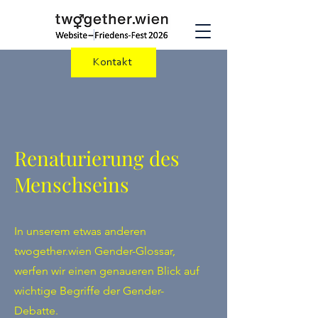
Kontakt
Renaturierung des
Menschseins
In unserem etwas anderen
twogether.wien Gender-Glossar,
werfen wir einen genaueren Blick auf
wichtige Begriffe der Gender-
Debatte.