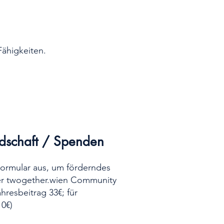
Fähigkeiten.
edschaft / Spenden
Formular aus, um förderndes
der twogether.wien Community
hresbeitrag 33€; für
0€)