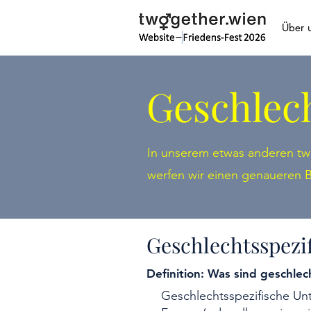
Über 
Geschlec
In unserem etwas anderen tw
werfen wir einen genaueren B
Geschlechtsspezi
Definition: Was sind geschle
Geschlechtsspezifische Un