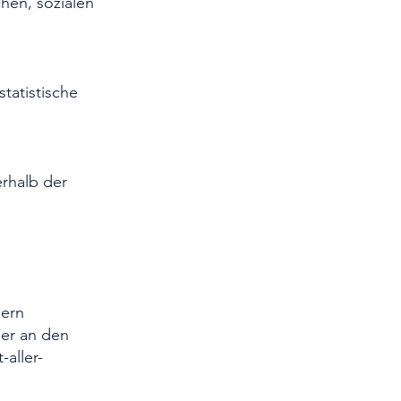
hen, sozialen
tatistische
erhalb der
dern
ber an den
-aller-