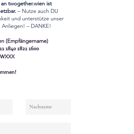
an twogether.wien ist
setzbar.
– Nutze auch DU
keit und unterstütze unser
 Anliegen! – DANKE!
en (Empfängername)
11 1840 1821 1600
WWXXX
kommen!