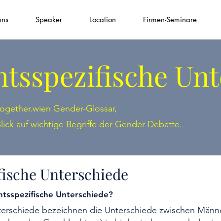
uns
Speaker
Location
Firmen-Seminare
htsspezifische Un
ogether.wien Gender-Glossar,
lick auf wichtige Begriffe der Gender-Debatte.
fische Unterschiede
chtsspezifische Unterschiede?
terschiede bezeichnen die Unterschiede zwischen Männ