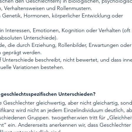
schen den Geschlechtern) in biologischen, psychologisc
n, Verhaltensweisen und Rollenmustern.
in Genetik, Hormonen, körperlicher Entwicklung oder
n Interessen, Emotionen, Kognition oder Verhalten (oft s
absoluten Unterschiede).
ede, die durch Erziehung, Rollenbilder, Erwartungen oder
en geprägt werden.
ff Unterschiede beschreibt, nicht bewertet, und dass inn
uelle Variationen bestehen.
 geschlechtsspezifischen Unterschieden?
e Geschlechter gleichwertig, aber nicht gleichartig, son
ifikanz wird nicht an jedem Einzelindividuum deutlich, a
schiedenen Gruppen. twogether.wien tritt für „Gleichheit
t“ ein. Andererseits anerkennen wir, dass Geschlechter