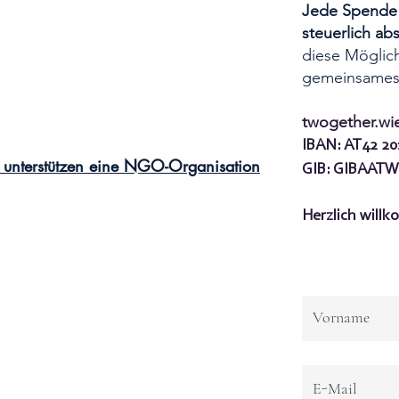
Jede Spende 
steuerlich ab
diese Möglich
gemeinsames
twogether.wi
IBAN: AT42 20
 unterstützen eine NGO-Organisatio
n
GIB: GIBAAT
Herzlich will