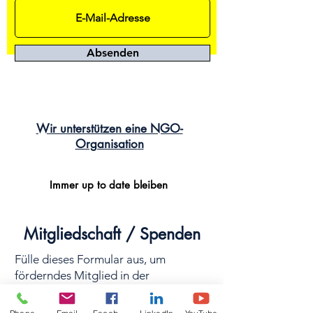
Absenden
Wir unterstützen eine NGO-
Organisatio
n
Immer up to date bleiben
Mitgliedschaft / Spenden
Fülle dieses Formular aus, um
förderndes Mitglied in der
twogether.wien Community zu werden
(Jahresbeitrag 33€; für Studierende