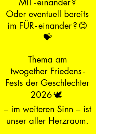
MIT
-
einander
?
Oder eventuell bereits
im FÜR
-
einander
?
😊
💝
Thema am
twogether
Friedens
-
Fests der Geschlechter
2026
🕊️
– im weiteren Sinn – ist
unser aller Herzraum.