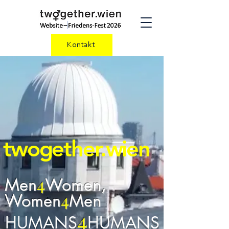
Kontakt
twogether.wien
4
Men
Women,
4
Women
Men
4
HUMAN
S
HUMANS