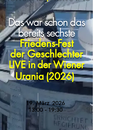
Das
war
schon
das
bereits
sechste
Friedens-Fest
de
Geschlechter
r
LIVE
in
der
Wiener
Urania
(2026)
19
.
März
2026
13:00 - 19:30