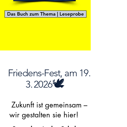
Das Buch zum Thema | Leseprobe
​
Friedens-Fest,
am 19.
🕊️
3.
2026
Zukunft ist gemeinsam
–
wir gestalten sie hier!