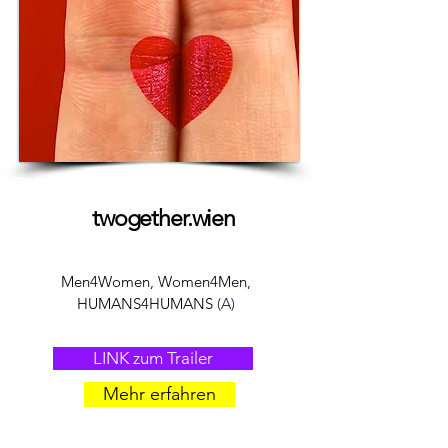
(C) Studio Heidegger
twogether.wien
Men4Women, Women4Men,
HUMANS4HUMANS
(A)
LINK zum Trailer
Mehr erfahren