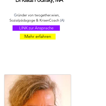
DI Klaus Podirsky, MA
G
ründer von twogether.wien,
Sozialpädagoge & KrisenCoach
(A)
LINK zur Ansprache
Mehr erfahren