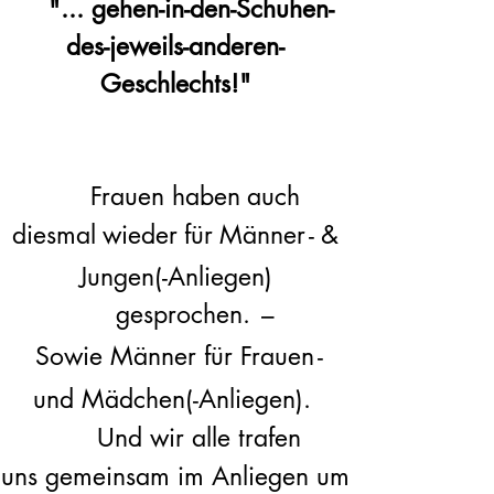
"... gehen-in-den-Schuhen-
des-jeweils-anderen-
Geschlechts!"
Fraue
n haben
auch
diesmal
wieder
für
Männer
-
&
Jungen(-Anliegen)
gesprochen.
–
Sowie
Männer
für Frauen
-
und
Mädchen(-Anliegen).
Und wir a
lle trafen
uns
gemeinsam im Anliegen um